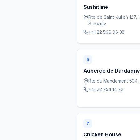
Sushitime
Rte de Saint-Julien 127,
Schweiz
+41 22 566 06 38
5
Auberge de Dardagny
Rte du Mandement 504, 
+41 22 754 14 72
7
Chicken House