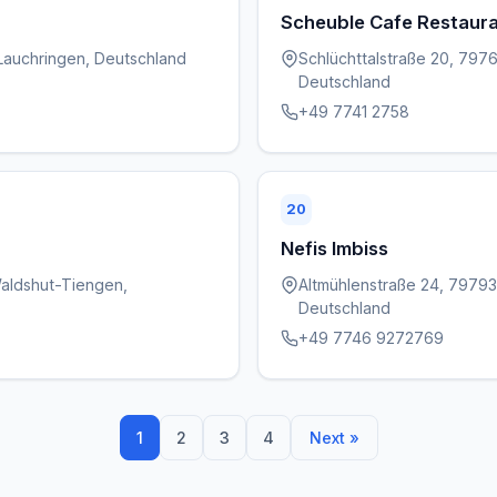
Scheuble Cafe Restaur
Lauchringen, Deutschland
Schlüchttalstraße 20, 797
Deutschland
+49 7741 2758
20
Nefis Imbiss
Waldshut-Tiengen,
Altmühlenstraße 24, 7979
Deutschland
+49 7746 9272769
1
2
3
4
Next »