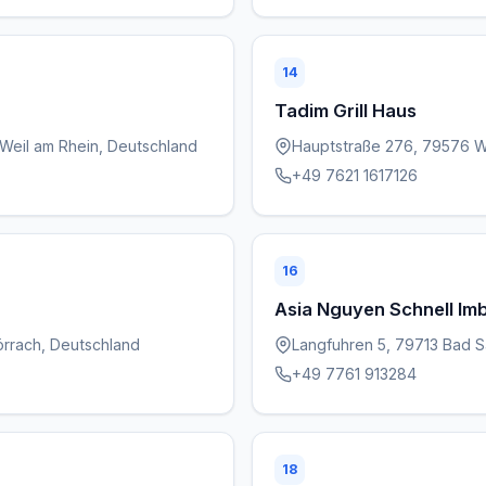
14
Tadim Grill Haus
Weil am Rhein, Deutschland
Hauptstraße 276, 79576 W
+49 7621 1617126
16
Asia Nguyen Schnell Imb
örrach, Deutschland
Langfuhren 5, 79713 Bad 
+49 7761 913284
18