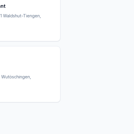
ant
61 Waldshut-Tiengen,
3 Wutöschingen,