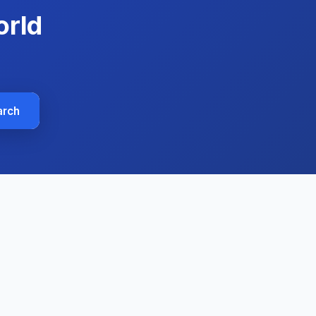
orld
arch