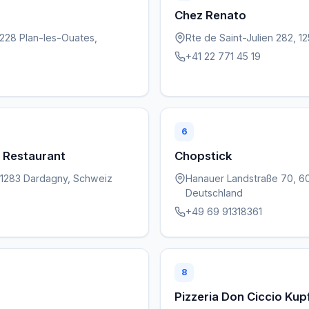
Chez Renato
 1228 Plan-les-Ouates,
Rte de Saint-Julien 282, 1
+41 22 771 45 19
6
 Restaurant
Chopstick
1283 Dardagny, Schweiz
Hanauer Landstraße 70, 60
Deutschland
+49 69 91318361
8
Pizzeria Don Ciccio Ku