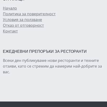
Начало
Политика за поверителност
Условия за ползване
Отказ от отговорност
Контакт
ЕЖЕДНЕВНИ ПРЕПОРЪКИ ЗА РЕСТОРАНТИ
Всеки ден публикуваме нови ресторанти и техните
отзиви, като се стремим да намерим най-добрите за
вас.