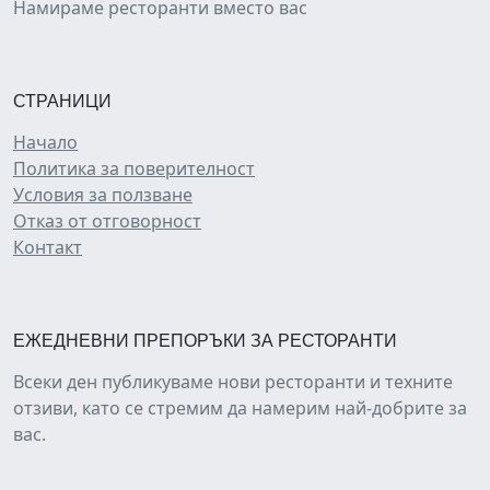
Намираме ресторанти вместо вас
СТРАНИЦИ
Начало
Политика за поверителност
Условия за ползване
Отказ от отговорност
Контакт
ЕЖЕДНЕВНИ ПРЕПОРЪКИ ЗА РЕСТОРАНТИ
Всеки ден публикуваме нови ресторанти и техните
отзиви, като се стремим да намерим най-добрите за
вас.