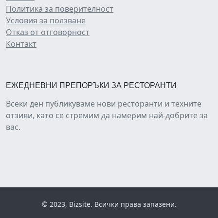
Политика за поверителност
Условия за ползване
Отказ от отговорност
Контакт
ЕЖЕДНЕВНИ ПРЕПОРЪКИ ЗА РЕСТОРАНТИ
Всеки ден публикуваме нови ресторанти и техните
отзиви, като се стремим да намерим най-добрите за
вас.
© 2023, Bizsite. Всички права запазени.