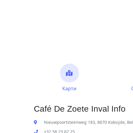
Карти
Café De Zoete Inval Info
Nieuwpoortsteenweg 183, 8670 Koksijde, Be
+32 58 23 62 25