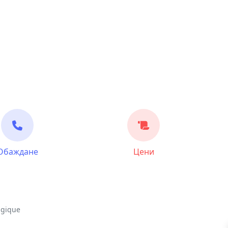
Обаждане
Цени
lgique