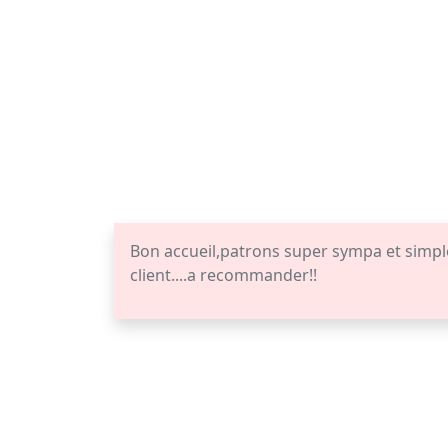
Bon accueil,patrons super sympa et simples
client....a recommander!!