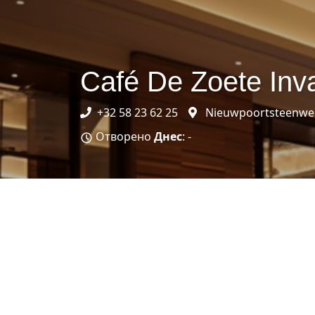
Café De Zoete Inv
+32 58 23 62 25
Nieuwpoortsteenweg 
Отворено
Днес
: -