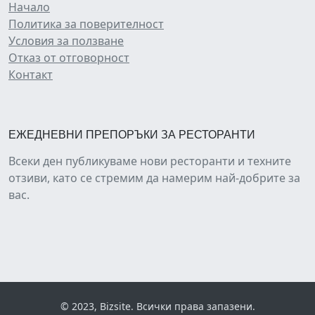
Начало
Политика за поверителност
Условия за ползване
Отказ от отговорност
Контакт
ЕЖЕДНЕВНИ ПРЕПОРЪКИ ЗА РЕСТОРАНТИ
Всеки ден публикуваме нови ресторанти и техните
отзиви, като се стремим да намерим най-добрите за
вас.
© 2023, Bizsite. Всички права запазени.