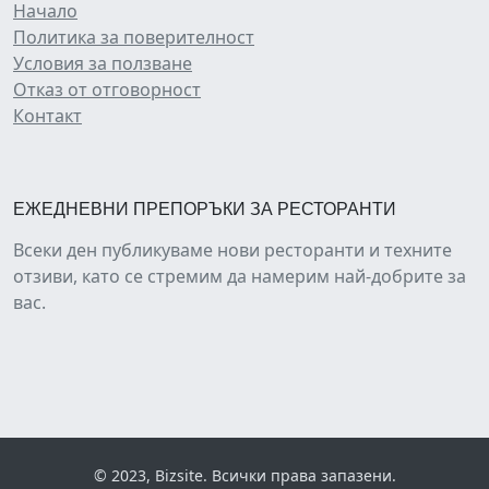
Начало
Политика за поверителност
Условия за ползване
Отказ от отговорност
Контакт
ЕЖЕДНЕВНИ ПРЕПОРЪКИ ЗА РЕСТОРАНТИ
Всеки ден публикуваме нови ресторанти и техните
отзиви, като се стремим да намерим най-добрите за
вас.
© 2023, Bizsite. Всички права запазени.