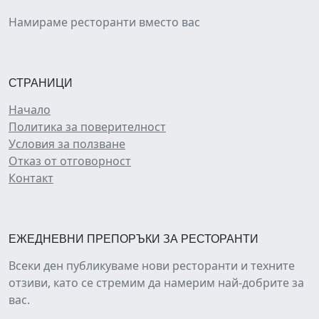
Намираме ресторанти вместо вас
СТРАНИЦИ
Начало
Политика за поверителност
Условия за ползване
Отказ от отговорност
Контакт
ЕЖЕДНЕВНИ ПРЕПОРЪКИ ЗА РЕСТОРАНТИ
Всеки ден публикуваме нови ресторанти и техните
отзиви, като се стремим да намерим най-добрите за
вас.