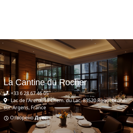
La Cantine du Rocher
+33 6 28 67 46 05
Lac de l'Arena, 19 Chem. du Lac, 83520 Roquebrune-
sur-Argens, France
Отворено
Днес
: -