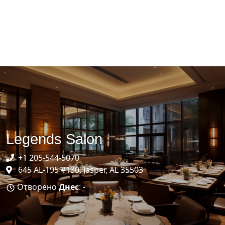
Legends Salon
+1 205-544-5070
645 AL-195 #130, Jasper, AL 35503
Отворено
Днес
: -