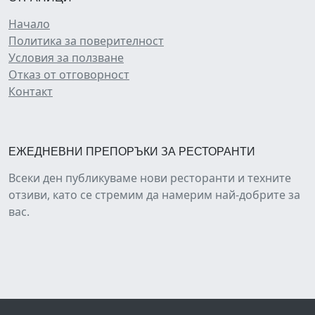
Начало
Политика за поверителност
Условия за ползване
Отказ от отговорност
Контакт
ЕЖЕДНЕВНИ ПРЕПОРЪКИ ЗА РЕСТОРАНТИ
Всеки ден публикуваме нови ресторанти и техните
отзиви, като се стремим да намерим най-добрите за
вас.