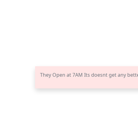
They Open at 7AM Its doesnt get any bett