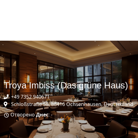
Troya Imbiss (Das grüne Haus)
+49 7352 940671
Schloßstraße 58, 88416 Ochsenhausen, Deutschland
Отворено
Днес
: -