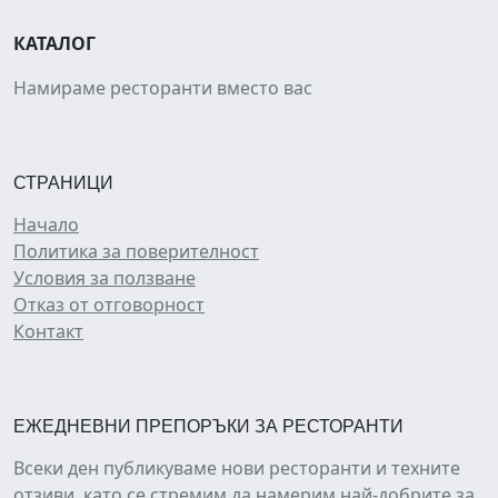
КАТАЛОГ
Намираме ресторанти вместо вас
СТРАНИЦИ
Начало
Политика за поверителност
Условия за ползване
Отказ от отговорност
Контакт
ЕЖЕДНЕВНИ ПРЕПОРЪКИ ЗА РЕСТОРАНТИ
Всеки ден публикуваме нови ресторанти и техните
отзиви, като се стремим да намерим най-добрите за