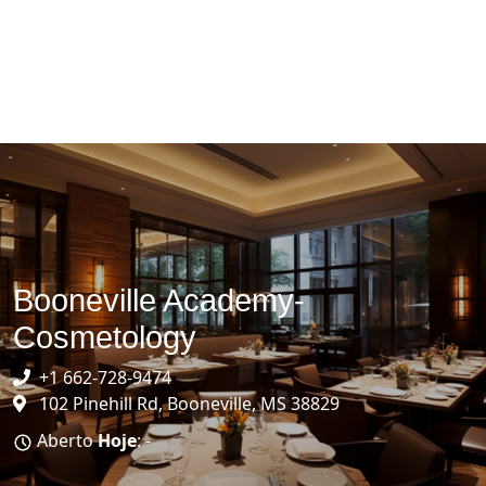
Booneville Academy-
Cosmetology
+1 662-728-9474
102 Pinehill Rd, Booneville, MS 38829
Aberto
Hoje
: -