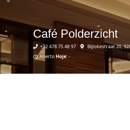
Café Polderzicht
+32 478 75 48 97
Bijlokestraat 20, 
Aberto
Hoje
: -