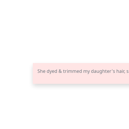
She dyed & trimmed my daughter's hair, s