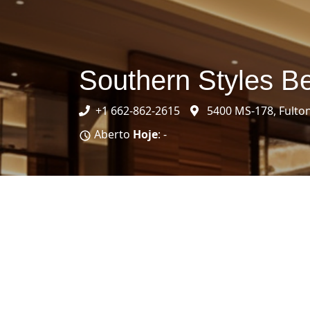
Southern Styles B
+1 662-862-2615
5400 MS-178, Fulto
Aberto
Hoje
: -