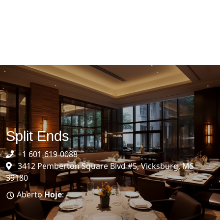
Split Ends
+1 601-619-0088
3412 Pemberton Square Blvd #5, Vicksburg, MS
39180
Aberto
Hoje
: -