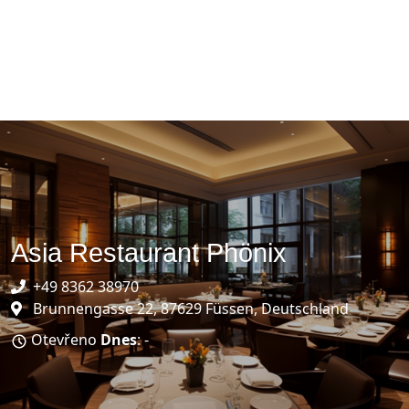
Asia Restaurant Phönix
+49 8362 38970
Brunnengasse 22, 87629 Füssen, Deutschland
Otevřeno
Dnes
: -