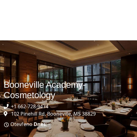
Booneville Academy-
Cosmetology
+1 662-728-9474
102 Pinehill Rd, Booneville, MS 38829
Otevřeno
Dnes
: -