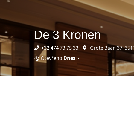
De 3 Kronen
+32 474 73 75 33
Grote Baan 37, 3511
Otevřeno
Dnes
: -