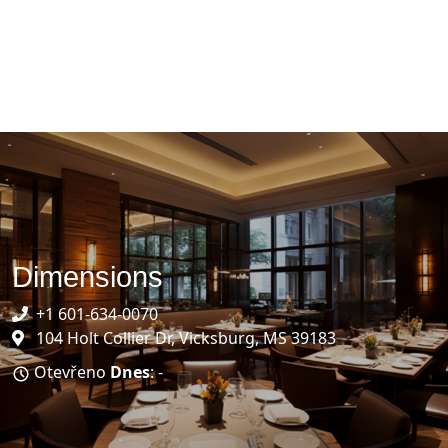
Dimensions
+1 601-634-0070
104 Holt Collier Dr, Vicksburg, MS 39183
Otevřeno
Dnes
: -