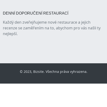
DENNÍ DOPORUČENÍ RESTAURACÍ
Každý den zveřejňujeme nové restaurace a jejich
recenze se zaměřením na to, abychom pro vás našli ty
nejlepší.
© 2023, Bizsite. Všechna práva vyhrazena.