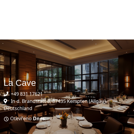
La Cave
+49 831 17621
In d. Brandstatt 8, 87435 Kempten (Allgäu),
Deutschland
Otevřeno
Dnes
: -