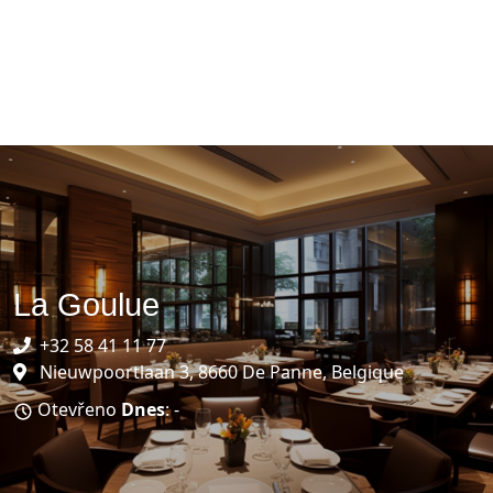
La Goulue
+32 58 41 11 77
Nieuwpoortlaan 3, 8660 De Panne, Belgique
Otevřeno
Dnes
: -