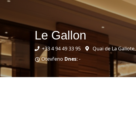
Le Gallon
+33 4 94 49 33 95
Quai de La Galiote,
Otevřeno
Dnes
: -