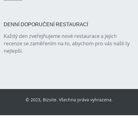
DENNÍ DOPORUČENÍ RESTAURACÍ
Každý den zveřejňujeme nové restaurace a jejich
recenze se zaměřením na to, abychom pro vás našli ty
nejlepší.
© 2023, Bizsite. Všechna práva vyhrazena.