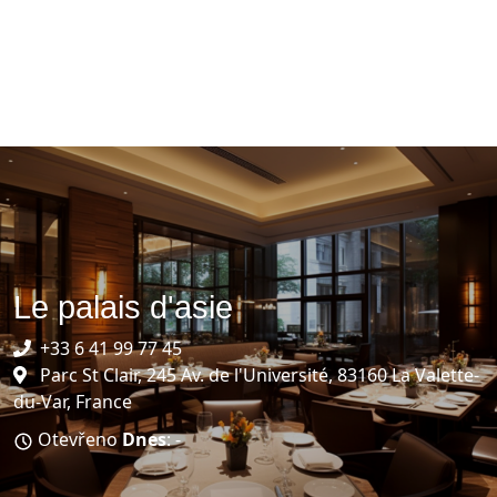
Le palais d'asie
+33 6 41 99 77 45
Parc St Clair, 245 Av. de l'Université, 83160 La Valette-
du-Var, France
Otevřeno
Dnes
: -