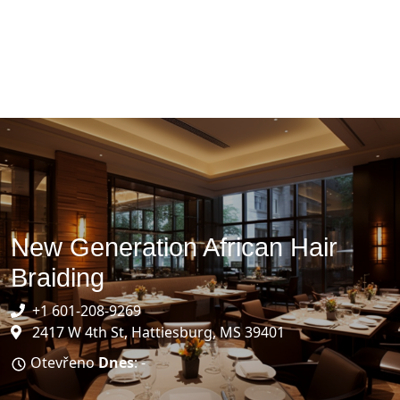
New Generation African Hair
Braiding
+1 601-208-9269
2417 W 4th St, Hattiesburg, MS 39401
Otevřeno
Dnes
: -