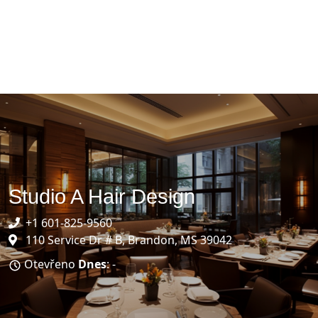
Studio A Hair Design
+1 601-825-9560
110 Service Dr # B, Brandon, MS 39042
Otevřeno
Dnes
: -