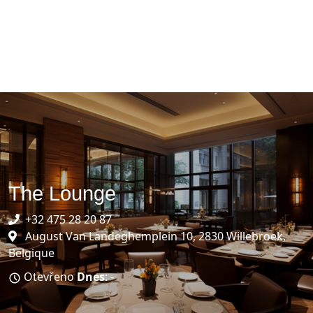
The Lounge
+32 475 28 20 87
August Van Landeghemplein 10, 2830 Willebroek,
Belgique
Otevřeno
Dnes
: -