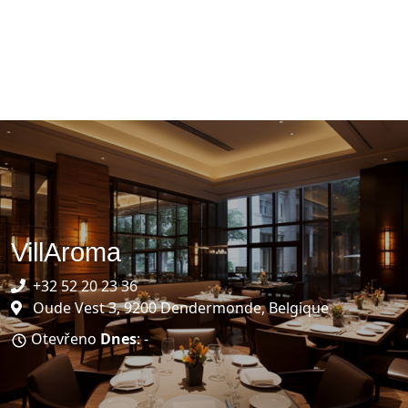
VillAroma
+32 52 20 23 36
Oude Vest 3, 9200 Dendermonde, Belgique
Otevřeno
Dnes
: -