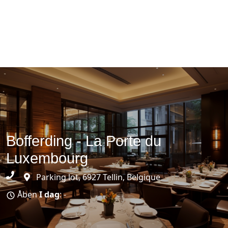
Bofferding - La Porte du
Luxembourg
Parking lot, 6927 Tellin, Belgique
Åben
I dag
: -