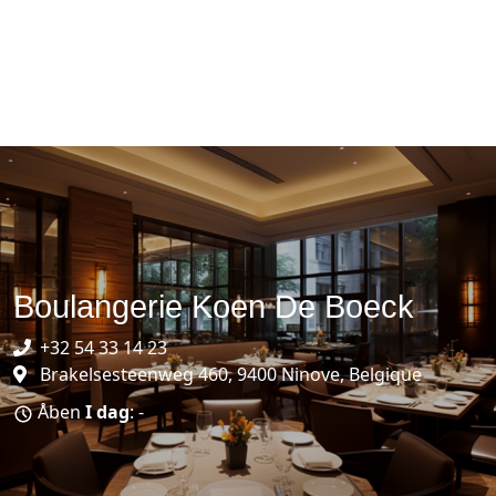
Boulangerie Koen De Boeck
+32 54 33 14 23
Brakelsesteenweg 460, 9400 Ninove, Belgique
Åben
I dag
: -