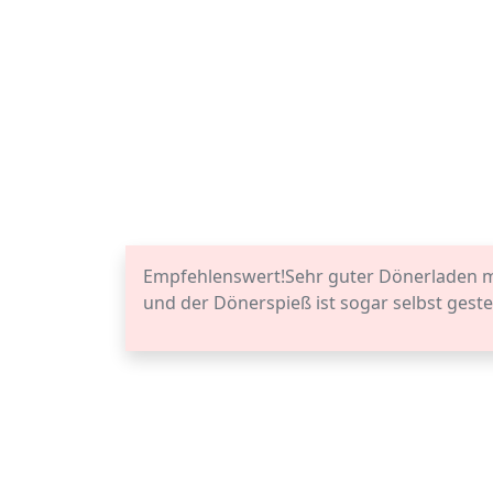
Empfehlenswert!Sehr guter Dönerladen mi
und der Dönerspieß ist sogar selbst gest