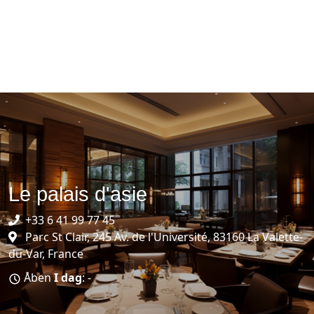
Le palais d'asie
+33 6 41 99 77 45
Parc St Clair, 245 Av. de l'Université, 83160 La Valette-
du-Var, France
Åben
I dag
: -