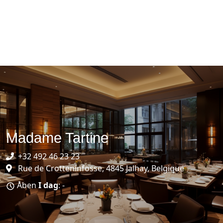
Madame Tartine
+32 492 46 23 23
Rue de Crotteninfosse, 4845 Jalhay, Belgique
Åben
I dag
: -