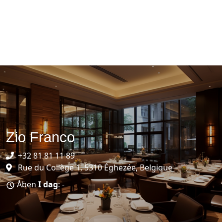
Zio Franco
+32 81 81 11 89
Rue du Collège 1, 5310 Éghezée, Belgique
Åben
I dag
: -