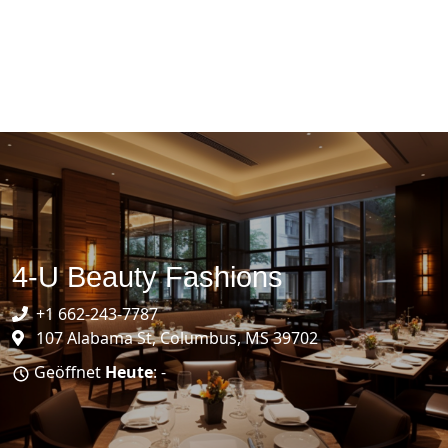
4-U Beauty Fashions
+1 662-243-7787
107 Alabama St, Columbus, MS 39702
Geöffnet
Heute
: -