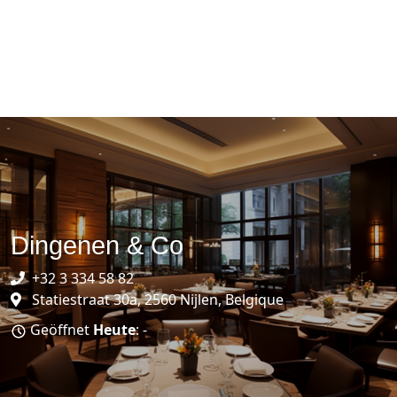
Dingenen & Co
+32 3 334 58 82
Statiestraat 30a, 2560 Nijlen, Belgique
Geöffnet
Heute
: -