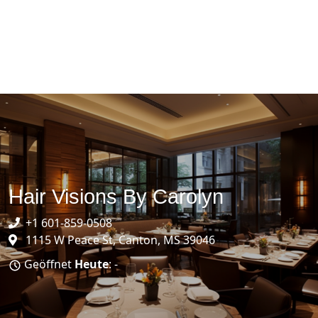
Hair Visions By Carolyn
+1 601-859-0508
1115 W Peace St, Canton, MS 39046
Geöffnet
Heute
: -