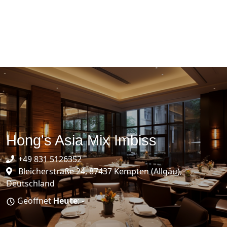
Hong's Asia Mix Imbiss
+49 831 5126352
Bleicherstraße 24, 87437 Kempten (Allgäu),
Deutschland
Geöffnet
Heute
: -