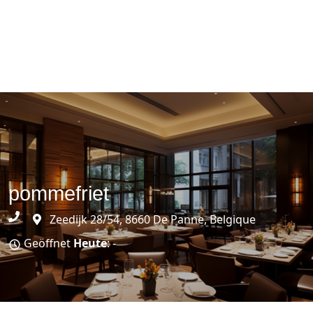
pommefriet
Zeedijk 28/54, 8660 De Panne, Belgique
Geöffnet
Heute
: -