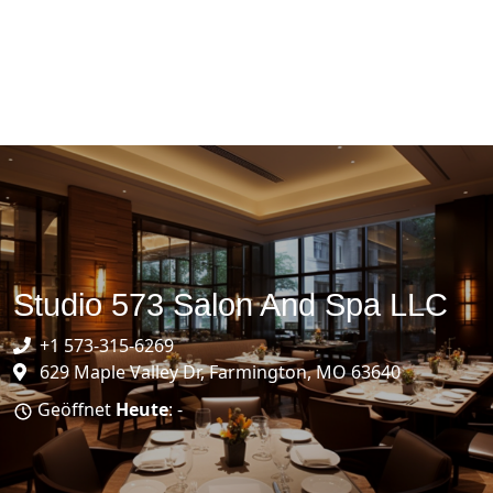
Studio 573 Salon And Spa LLC
+1 573-315-6269
629 Maple Valley Dr, Farmington, MO 63640
Geöffnet
Heute
: -