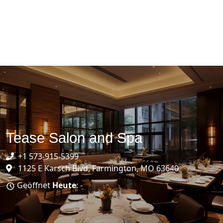
Tease Salon and Spa
+1 573-915-5399
1125 E Karsch Blvd, Farmington, MO 63640
Geöffnet
Heute
: -