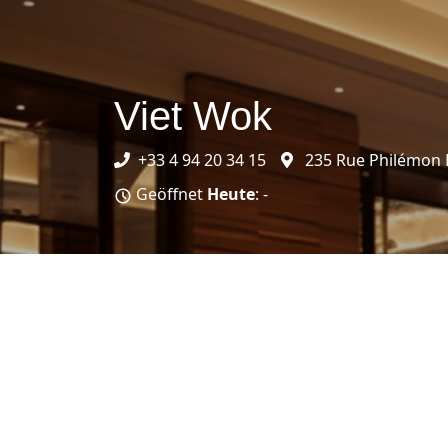
Viet Wok
+33 4 94 20 34 15
235 Rue Philémon L
Geöffnet
Heute
: -