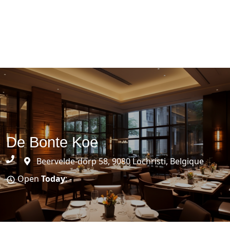
De Bonte Koe
Beervelde-dorp 58, 9080 Lochristi, Belgique
Open
Today
: -