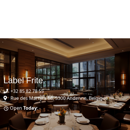
Label Frite.
+32 85 82 78 55
Rue des Martyrs 68, 5300 Andenne, Belgique
Open
Today
: -