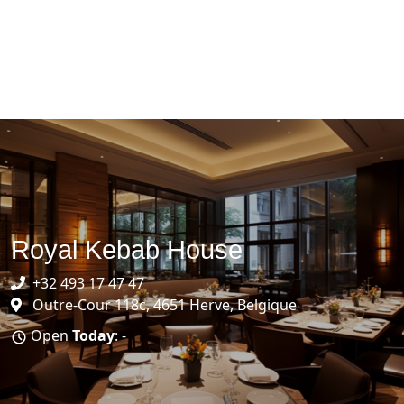
Royal Kebab House
+32 493 17 47 47
Outre-Cour 118c, 4651 Herve, Belgique
Open
Today
: -