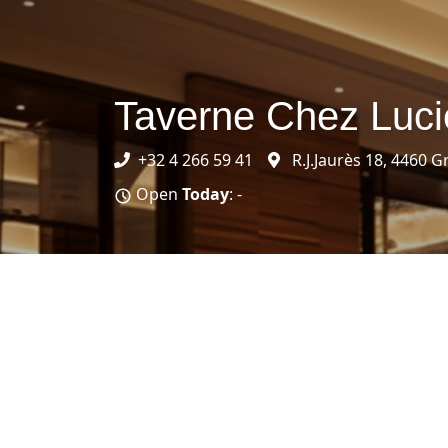
Taverne Chez Luci
+32 4 266 59 41
R.J.Jaurès 18, 4460 
Open
Today
: -