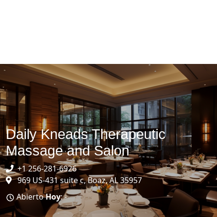
Daily Kneads Therapeutic
Massage and Salon
+1 256-281-6926
969 US-431 suite c, Boaz, AL 35957
Abierto
Hoy
: -