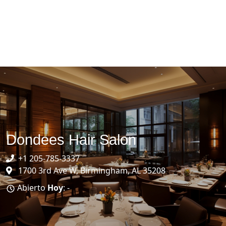
Dondees Hair Salon
+1 205-785-3337
1700 3rd Ave W, Birmingham, AL 35208
Abierto
Hoy
: -