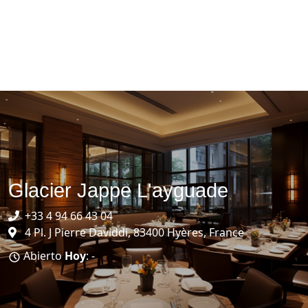
Glacier Jappe L'ayguade
+33 4 94 66 43 04
4 Pl. J Pierre Daviddi, 83400 Hyères, France
Abierto
Hoy
: -